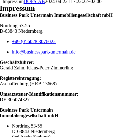
Impressum
DOPS-AB
2024-04-22T17:22:22+02:00
Impressum
Business Park Untermain
Immobiliengesellschaft mbH
Nordring 53-55
D-63843 Niedernberg
+49 (0) 6028 3076022
info@businesspark-untermain.de
Geschäftsführer:
Gerald Zahn, Klaus-Peter Zimmerling
Registereintragung:
Aschaffenburg (HRB 13668)
Umsatzsteuer-Identifikationsnummer:
DE 305074327
Business Park Untermain
Immobiliengesellschaft mbH
Nordring 53-55
D-63843 Niedernberg
(bei Aschaffenburg)