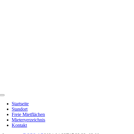
Zum
Inhalt
springen
Toggle
Navigation
Startseite
Standort
Freie Mietflächen
Mieterverzeichnis
Kontakt