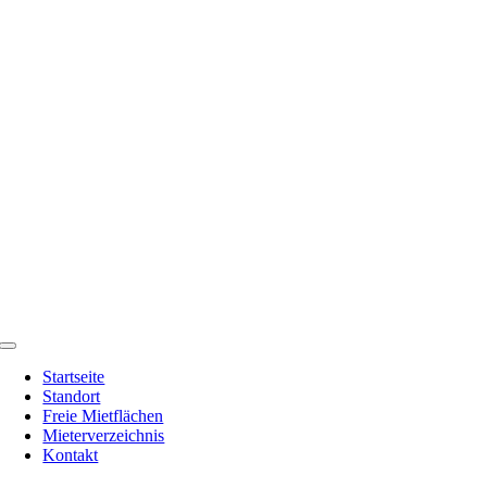
Zum
Inhalt
springen
Toggle
Navigation
Startseite
Standort
Freie Mietflächen
Mieterverzeichnis
Kontakt